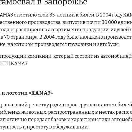
 самосвал в Запорожье
КАМАЗ отметило свой 35-летний юбилей. В 2004 году К
чественного производства, выпустив почти 30 000 един
одаря расширению ассортимента продукции, идущей на
 в 70 стран мира. В 2004 году было налажено производст
ане, на котором производятся грузовики и автобусы.
продукции компании, который состоит из автомобиле
 НТЦ КАМАЗ.
к и логотип «КАМАЗ»
украшающий решетку радиаторов грузовых автомобилей 
эмблемах животных, распространенных в местах распо
ип отлично передает базовые характеристики автомоб
ступность и простоту в обслуживании.