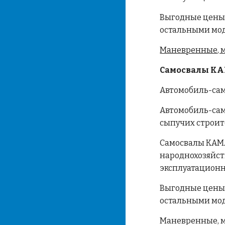
Выгодные цены 
остальными мод
Маневренные, м
Самосвалы КА
Автомобиль-сам
Автомобиль-сам
сыпучих строит
Самосвалы КАМА
народнохозяйст
эксплуатацион
Выгодные цены 
остальными мод
Маневренные, м