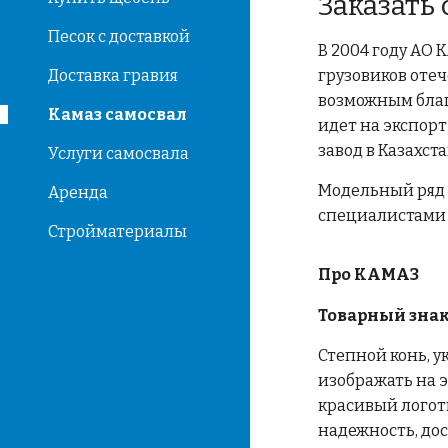
Заказать
Песок с доставкой
В 2004 году АО 
Доставка гравия
грузовиков оте
возможным благ
Камаз самосвал
идет на экспорт
завод в Казахст
Услуги самосвала
Модельный ряд 
Аренда
специалистами
Стройматериалы
Про КАМАЗ
Товарный зна
Степной конь, 
изображать на 
красивый логот
надежность, до