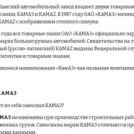
О Камский автомобильный завод владеет двумя товарны
сании, КАМАЗ и KAMAZ. В 1987 году ОАО «КАМАЗ» начи
КАМАZ с изображением степного скакуна.
999 года все товарные знаки ОАО «КАМАЗ» официально 
марка большегрузных автомобилей. Свидетельства на 
й (русско-латинский) КАМАZ выданы Федеральной сл
 патентам и товарным знакам.
явшееся наименование «КамАЗ» как название компании,
 КАМАЗ
ет из себя самосвал КАМАЗ?
АМАЗ
незаменимы при производстве строительных рабо
венных грузов. Самосвалы марки КАМАЗ отличаются пр
ными данными.