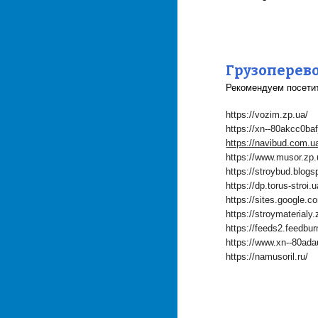
Грузоперев
Рекомендуем посети
https://vozim.zp.ua/
https://xn--80akcc0bafj
https://navibud.com.u
https://www.musor.zp.
https://stroybud.blog
https://dp.torus-stroi.u
https://sites.google.
https://stroymaterialy.
https://feeds2.feedbu
https://www.xn--80ada
https://namusoril.ru/