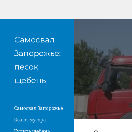
Sk
Самосвал
Запорожье:
песок
щебень
Cамосвал Запорожье
Вывоз мусора
Купить щебень