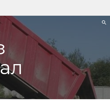
ion
з
ал