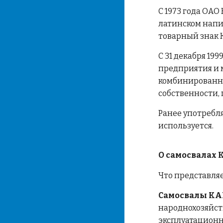
С 1973 года ОА
латинском напи
товарный знак 
С 31 декабря 1
предприятия и 
комбинированны
собственности,
Ранее употребл
используется.
О самосвалах
Что представля
Самосвалы К
народнохозяйст
эксплуатацион