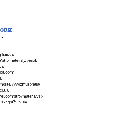
озки
ть
4i.in.ua/
a/stroimaterialy/pesok
ua/
spot.com/
a/
com/site/vyvozmusoraua/
zp.ua/
rner.com/stroymaterialyzp
uzkcqht7f.in.ua/